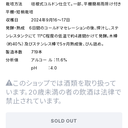
栽培方法 垣根式コルドン仕立て。一部、平棚簡易雨除け付き
平棚・短梢栽培
収穫日 2024年9月16～17日
発酵・熟成 6日間のコールドマセレーションの後、搾汁し、ステ
ンレスタンクにて 11°C程度の低温で約4週間かけて発酵。木樽
（約40%）及びステンレス樽で5ヶ月熟成後、びん詰め。
製造本数 719本
分析値 アルコー ル ：11.6%
pH ：4.0
このショップでは酒類を取り扱って
います。20歳未満の者の飲酒は法律で
禁止されています。
SOLD OUT