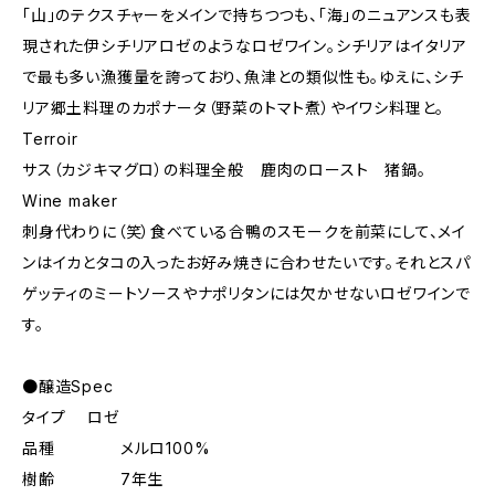
「山」のテクスチャーをメインで持ちつつも、「海」のニュアンスも表
現された伊シチリアロゼのようなロゼワイン。シチリアはイタリア
で最も多い漁獲量を誇っており、魚津との類似性も。ゆえに、シチ
リア郷土料理のカポナータ（野菜のトマト煮）やイワシ料理と。
Terroir
サス（カジキマグロ）の料理全般 鹿肉のロースト 猪鍋。
Wine maker
刺身代わりに（笑）食べている合鴨のスモークを前菜にして、メイ
ンはイカとタコの入ったお好み焼きに合わせたいです。それとスパ
ゲッティのミートソースやナポリタンには欠かせないロゼワインで
す。
●醸造Spec
タイプ ロゼ
品種 メルロ100%
樹齢 7年生