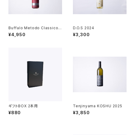
Buffalo Metodo Classico 2
D.O.S 2024
023
¥4,950
¥3,300
ギフトBOX 2本用
Tenjinyama KOSHU 2025
¥880
¥3,850