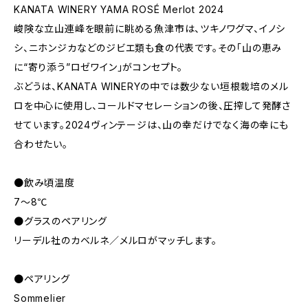
KANATA WINERY YAMA ROSÉ Merlot 2024
峻険な立山連峰を眼前に眺める魚津市は、ツキノワグマ、イノシ
シ、ニホンジカなどのジビエ類も食の代表です。その「山の恵み
に“寄り添う”ロゼワイン」がコンセプト。
ぶどうは、KANATA WINERYの中では数少ない垣根栽培のメル
ロを中心に使用し、コールドマセレーションの後、圧搾して発酵さ
せています。2024ヴィンテージは、山の幸だけでなく海の幸にも
合わせたい。
●飲み頃温度
7〜8℃
●グラスのペアリング
リーデル社のカベルネ／メルロがマッチします。
●ペアリング
Sommelier